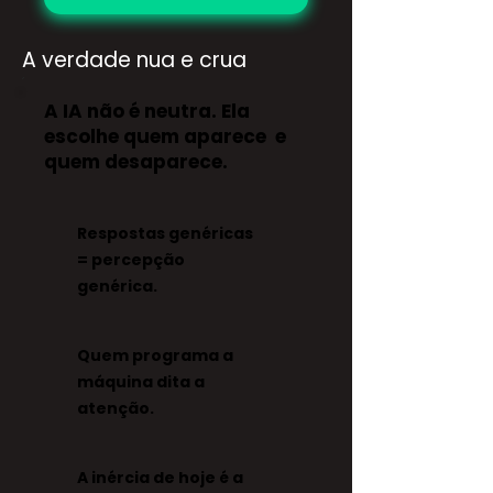
A verdade nua e crua
A IA não é neutra. Ela
escolhe quem aparece e
quem desaparece.
Respostas genéricas
= percepção
genérica.
Quem programa a
máquina dita a
atenção.
A inércia de hoje é a