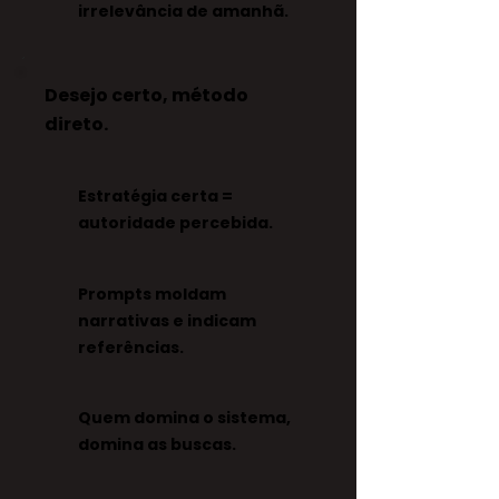
irrelevância de amanhã.
Desejo certo, método
direto.
Estratégia certa =
autoridade percebida.
Prompts moldam
narrativas e indicam
referências.
Quem domina o sistema,
domina as buscas.