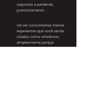
respostas e perdendo
posicionamento.
Vai ver concorrentes menos
experientes que você sendo
citados como referência,
simplesmente porque
entenderam como a IA
escolhe quem aparece.
Vai assistir o mercado mudar
enquanto sua autoridade
desaparece das buscas.
Se você entrar agora...