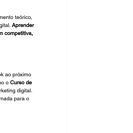
ento teórico, 
tal. 
Aprender 
m competitiva,
k ao próximo 
mo o 
Curso de 
eting digital. 
rnada para o 