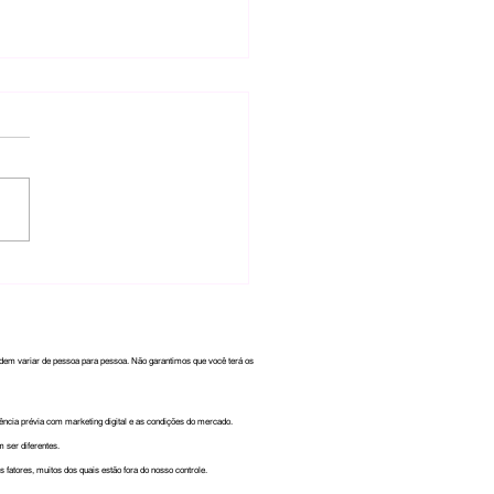
 o Momento Certo para
stir em Tráfego?
odem variar de pessoa para pessoa. Não garantimos que você terá os
iência prévia com marketing digital e as condições do mercado.
 ser diferentes.
fatores, muitos dos quais estão fora do nosso controle.