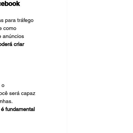
acebook
s para tráfego 
re como 
e anúncios 
derá criar 
 o 
ocê será capaz 
nhas. 
 é fundamental 