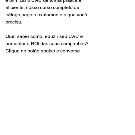
e otimizar o CAC de forma prática e 
eficiente, nosso curso completo de 
tráfego pago é exatamente o que você 
precisa.
Quer saber como reduzir seu CAC e 
aumentar o ROI das suas campanhas? 
Clique no botão abaixo e converse 
diretamente com nosso professor Gil 
Celidonio. Ele está pronto para te 
ajudar a dominar o tráfego pago e 
transformar suas estratégias em 
resultados incríveis.
CHAMAR NO WHATSAPP