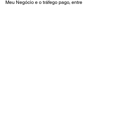
Meu Negócio e o tráfego pago, entre 
em contato com o especialista Gil, 
nosso professor do curso. 
Ele está 
pronto para responder suas perguntas 
e ajudar você a implementar 
estratégias que aumentarão o tráfego 
para seu site. 
Clique no botão abaixo para falar com 
Gil e descobrir como nossos cursos 
podem transformar sua presença 
online.
CHAMAR NO WHATSAPP