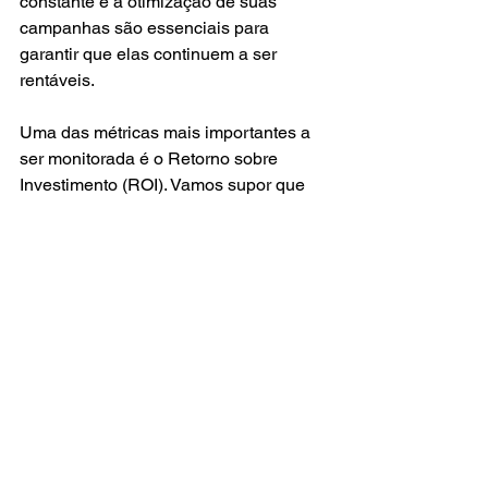
constante e a otimização de suas 
campanhas são essenciais para 
garantir que elas continuem a ser 
rentáveis.
Uma das métricas mais importantes a 
ser monitorada é o Retorno sobre 
Investimento (ROI). Vamos supor que 
você investiu R$ 1.000 em uma 
campanha e gerou R$ 3.000 em 
vendas. Seu ROI é de 200%, o que 
significa que a campanha foi bem-
sucedida. Mas como você pode 
aumentar esse ROI? Talvez ajustando 
a copy do anúncio, mudando a 
segmentação ou testando novos 
horários de exibição.
No 
Curso de Tráfego Pago Completo
, 