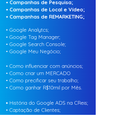
•
Campanhas de Pesquisa;
•
Campanhas de Local e Vídeo;
•
Campanhas de REMARKETING;
• Google Analytcs;
•
Google Tag Manager;
•
Google Search Console;
•
Google Meu Negócio;​
​• Como influenciar com anúncios;
•
Como criar um MERCADO
•
Como precificar seu trabalho;
•
Como ganhar R$10mil por Mês.
História do Google ADS na CReis;
•
•
Captação de Clientes;
•
Formação de Palavras-chave;
•
Construção de sites que vendem;