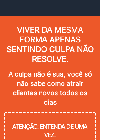
VIVER DA MESMA
FORMA APENAS
SENTINDO CULPA
NÃO
RESOLVE
.
A culpa não é sua, você só
não sabe como atrair
clientes novos todos os
dias
ATENÇÃO: ENTENDA DE UMA
VEZ.