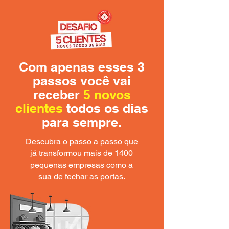
Com apenas esses 3
passos você vai
receber
5 novos
clientes
todos os dias
para sempre.
Descubra o passo a passo que
já transformou mais de 1400
pequenas empresas como a
sua de fechar as portas.