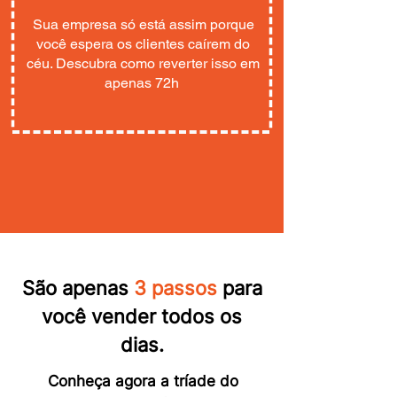
Sua empresa só está assim porque
você espera os clientes caírem do
céu. Descubra como reverter isso em
apenas 72h
São apenas
3 passos
para
você vender todos os
dias.
Conheça agora a tríade do