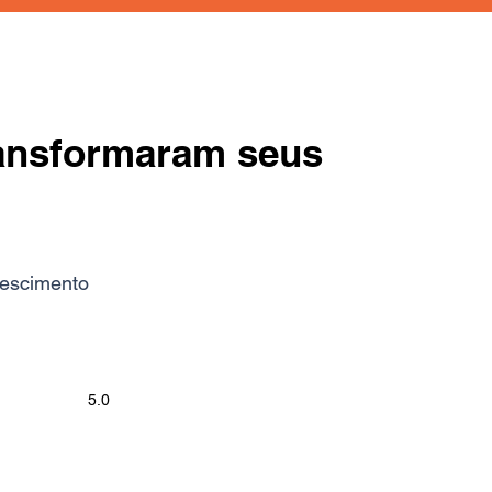
ransformaram seus
rescimento
5.0