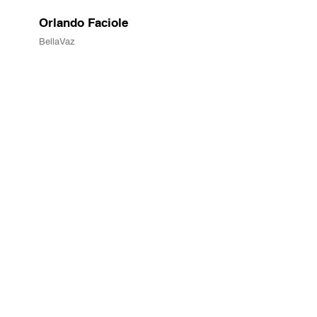
Orlando Faciole
OF
BellaVaz